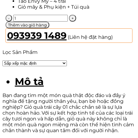
Táo Envy Mỹ – 4 trái
Giỏ mây & Phụ kiện + Túi quà
Giỏ
Quà
Thêm vào giỏ hàng
Trái
093939 1489
Cây
(Liên hệ đặt hàng)
01
số
Lọc Sản Phẩm
lượng
Mô tả
Bạn đang tìm một món quà thật độc đáo và đầy ý
nghĩa để tặng người thân yêu, bạn bè hoặc đồng
nghiệp? Giỏ quà trái cây 01 chắc chắn sẽ là sự lựa
chọn hoàn hảo. Với sự kết hợp tinh tế của các loại trái
cây tươi ngon và hấp dẫn, giỏ quà này không chỉ là
một món quà ngon miệng mà còn thể hiện tình cảm
chân thành và sự quan tâm đối với người nhận.