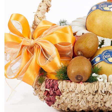
All The Best
Happy
Moments
The Wine Box
Moon D’Art
QUÀ TẶNG DOANH NGHIỆP
THÔNG TIN LIÊN HỆ