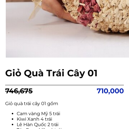
Giỏ Quà Trái Cây 01
Giá
Giá
746,675
710,000
gốc
hiện
là:
tại
Giỏ quà trái cây 01 gồm
746,675.
là:
Cam vàng Mỹ 5 trái
710,000.
Kiwi Xanh 4 trái
Lê Hàn Quốc 2 trái