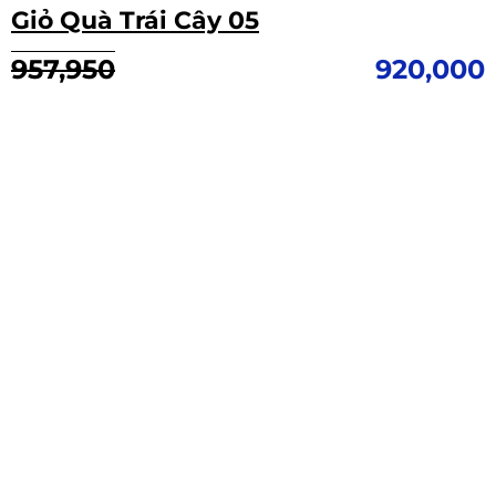
Giỏ Quà Trái Cây 05
Giá
Giá
957,950
920,000
gốc
hiện
là:
tại
957,950.
là:
920,000.