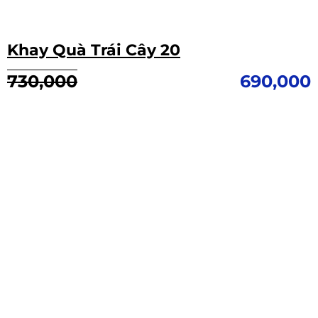
Khay Quà Trái Cây 20
Giá
Giá
730,000
690,000
gốc
hiện
là:
tại
730,000.
là:
690,000.