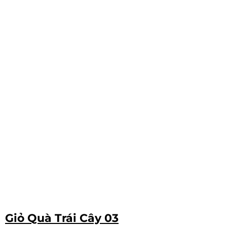
Giỏ Quà Trái Cây 03