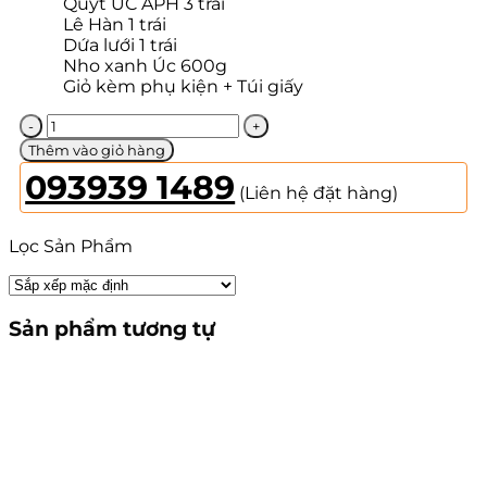
Quýt ÚC APH 3 trái
Lê Hàn 1 trái
Dứa lưới 1 trái
Nho xanh Úc 600g
Giỏ kèm phụ kiện + Túi giấy
Giỏ
Quà
Thêm vào giỏ hàng
Trái
093939 1489
Cây
(Liên hệ đặt hàng)
79
số
Lọc Sản Phẩm
lượng
Sản phẩm tương tự