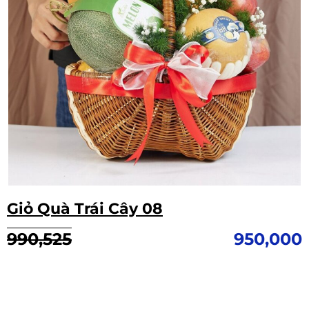
Giỏ Quà Trái Cây 08
Giá
Giá
990,525
950,000
gốc
hiện
là:
tại
990,525.
là:
950,000.