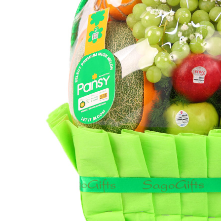
All The Best
Happy
Moments
The Wine Box
Moon D’Art
QUÀ TẶNG DOANH NGHIỆP
THÔNG TIN LIÊN HỆ