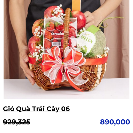
Giỏ Quà Trái Cây 06
Giá
Giá
929,325
890,000
gốc
hiện