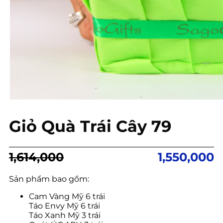
Giỏ Quà Trái Cây 79
Giá
Giá
1,614,000
1,550,000
gốc
hiện
là:
tại
Sản phẩm bao gồm:
1,614,000.
là:
Cam Vàng Mỹ 6 trái
1,550,000.
Táo Envy Mỹ 6 trái
Táo Xanh Mỹ 3 trái