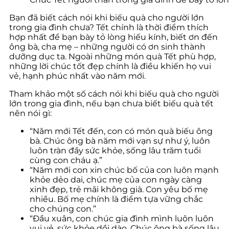
Bạn đã biết cách nói khi biếu quà cho người lớn
trong gia đình chưa? Tết chính là thời điểm thích
hợp nhất để bạn bày tỏ lòng hiếu kính, biết ơn đến
ông bà, cha mẹ – những người có ơn sinh thành
dưỡng dục ta. Ngoài những món quà Tết phù hợp,
những lời chúc tốt đẹp chính là điều khiến họ vui
vẻ, hạnh phúc nhất vào năm mới.
Tham khảo một số cách nói khi biếu quà cho người
lớn trong gia đình, nếu bạn chưa biết biếu quà tết
nên nói gì:
“Năm mới Tết đến, con có món quà biếu ông
bà. Chúc ông bà năm mới vạn sự như ý, luôn
luôn tràn đầy sức khỏe, sống lâu trăm tuổi
cùng con cháu ạ.”
“Năm mới con xin chúc bố của con luôn mạnh
khỏe dẻo dai, chúc mẹ của con ngày càng
xinh đẹp, trẻ mãi không già. Con yêu bố mẹ
nhiều. Bố mẹ chính là điểm tựa vững chắc
cho chúng con.”
“Đầu xuân, con chúc gia đình mình luôn luôn
vui vẻ, sức khỏe dồi dào. Chúc ông bà sống lâu