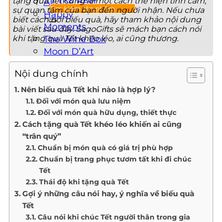
tặng quà Tết cũng là một cách thể hiện tình cảm,
All The Best
sự quan tâm của bạn đến người nhận. Nếu chưa
Happy
biết cách nói biếu quà, hãy tham khảo nội dung
Moments
bài viết sau đây. SagoGifts sẽ mách bạn cách nói
khi tặng quà Tết khéo léo, ai cũng thương.
The Wine Box
Moon D’Art
Nội dung chính
QUÀ TẶNG DOANH NGHIỆP
Nên biếu quà Tết khi nào là hợp lý?
THÔNG TIN LIÊN HỆ
Đối với món quà lưu niệm
Đối với món quà hữu dụng, thiết thực
Cách tặng quà Tết khéo léo khiến ai cũng
“trân quý”
Chuẩn bị món quà có giá trị phù hợp
Chuẩn bị trang phục tươm tất khi đi chúc
Tết
Thái độ khi tặng quà Tết
Gợi ý những câu nói hay, ý nghĩa về biếu quà
Tết
Câu nói khi chúc Tết người thân trong gia