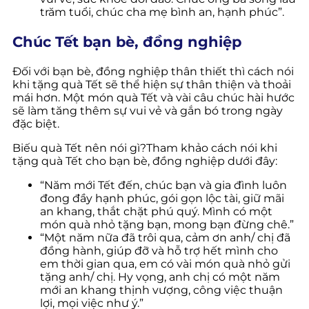
trăm tuổi, chúc cha mẹ bình an, hạnh phúc”.
Chúc Tết bạn bè, đồng nghiệp
Đối với bạn bè, đồng nghiệp thân thiết thì cách nói
khi tặng quà Tết sẽ thể hiện sự thân thiện và thoải
mái hơn. Một món quà Tết và vài câu chúc hài hước
sẽ làm tăng thêm sự vui vẻ và gắn bó trong ngày
đặc biệt.
Biếu quà Tết nên nói gì?Tham khảo cách nói khi
tặng quà Tết cho bạn bè, đồng nghiệp dưới đây:
“Năm mới Tết đến, chúc bạn và gia đình luôn
đong đầy hạnh phúc, gói gọn lộc tài, giữ mãi
an khang, thắt chặt phú quý. Mình có một
món quà nhỏ tặng bạn, mong bạn đừng chê.”
“Một năm nữa đã trôi qua, cảm ơn anh/ chị đã
đồng hành, giúp đỡ và hỗ trợ hết mình cho
em thời gian qua, em có vài món quà nhỏ gửi
tặng anh/ chị. Hy vọng, anh chị có một năm
mới an khang thịnh vượng, công việc thuận
lợi, mọi việc như ý.”