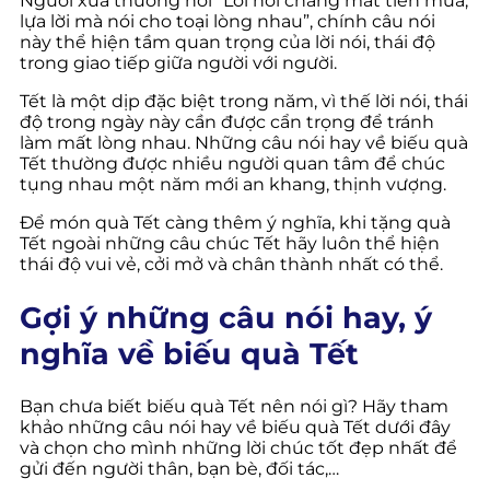
Người xưa thường nói “Lời nói chẳng mất tiền mua,
lựa lời mà nói cho toại lòng nhau”, chính câu nói
này thể hiện tầm quan trọng của lời nói, thái độ
trong giao tiếp giữa người với người.
Tết là một dịp đặc biệt trong năm, vì thế lời nói, thái
độ trong ngày này cần được cẩn trọng để tránh
làm mất lòng nhau. Những câu nói hay về biếu quà
Tết thường được nhiều người quan tâm để chúc
tụng nhau một năm mới an khang, thịnh vượng.
Để món quà Tết càng thêm ý nghĩa, khi tặng quà
Tết ngoài những câu chúc Tết hãy luôn thể hiện
thái độ vui vẻ, cởi mở và chân thành nhất có thể.
Gợi ý những câu nói hay, ý
nghĩa về biếu quà Tết
Bạn chưa biết biếu quà Tết nên nói gì? Hãy tham
khảo những câu nói hay về biếu quà Tết dưới đây
và chọn cho mình những lời chúc tốt đẹp nhất để
gửi đến người thân, bạn bè, đối tác,…