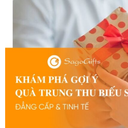
All The Best
Happy
Moments
The Wine Box
Moon D’Art
QUÀ TẶNG DOANH NGHIỆP
THÔNG TIN LIÊN HỆ