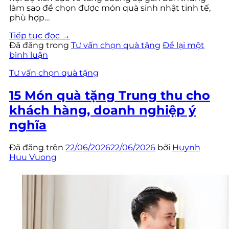
làm sao để chọn được món quà sinh nhật tinh tế,
phù hợp…
Tiếp tục đọc
→
Đã đăng trong
Tư vấn chọn quà tặng
Để lại một
bình luận
Tư vấn chọn quà tặng
15 Món quà tặng Trung thu cho
khách hàng, doanh nghiệp ý
nghĩa
Đã đăng trên
22/06/2026
22/06/2026
bởi
Huynh
Huu Vuong