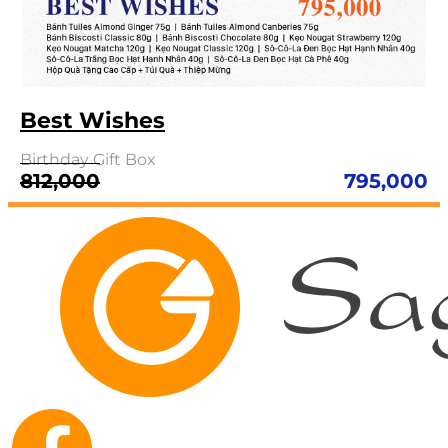
Best Wishes
Birthday Gift Box
Giá
Giá
812,000
795,000
gốc
hiện
là:
tại
812,000.
là:
795,000.