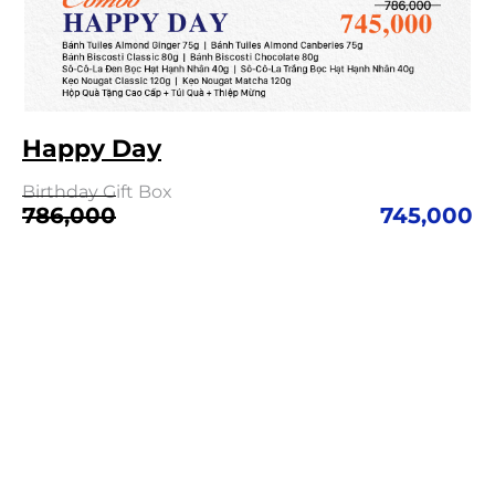
Happy Day
Birthday Gift Box
Giá
Giá
786,000
745,000
gốc
hiện
là:
tại
786,000.
là:
745,000.