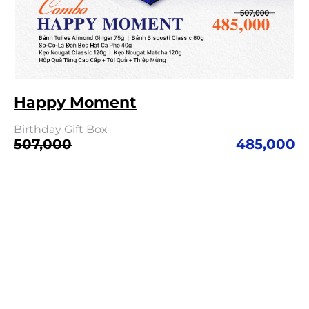
Happy Moment
Birthday Gift Box
Giá
Giá
507,000
485,000
gốc
hiện
là:
tại
507,000.
là:
485,000.