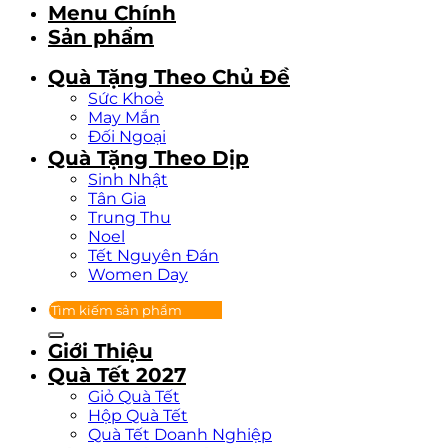
Menu Chính
Sản phẩm
Quà Tặng Theo Chủ Đề
Sức Khoẻ
May Mắn
Đối Ngoại
Quà Tặng Theo Dịp
Sinh Nhật
Tân Gia
Trung Thu
Noel
Tết Nguyên Đán
Women Day
Tìm
kiếm:
Giới Thiệu
Quà Tết 2027
Giỏ Quà Tết
Hộp Quà Tết
Quà Tết Doanh Nghiệp