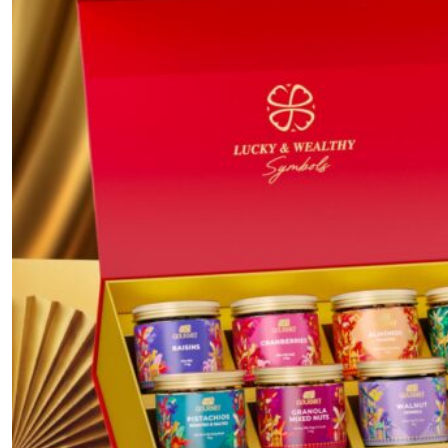
All The Best
Happy
Moments
The Wine Box
Moon D’Art
QUÀ TẶNG DOANH NGHIỆP
THÔNG TIN LIÊN HỆ