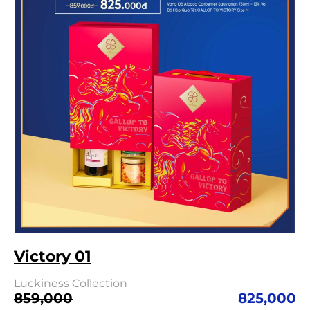
Victory 01
Luckiness Collection
Giá
Giá
859,000
825,000