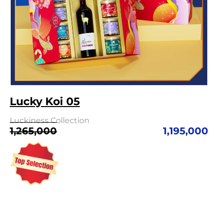
Lucky Koi 05
Luckiness Collection
Giá
Giá
1,265,000
1,195,000
gốc
hiện
là:
tại
1,265,000.
là:
1,195,000.