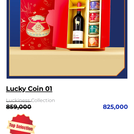
Lucky Coin 01
Luckiness Collection
Giá
Giá
859,000
825,000
gốc
hiện
là:
tại
859,000.
là: