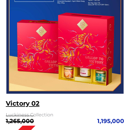
Victory 02
Luckiness Collection
Giá
Giá
1,265,000
1,195,000
gốc
hiện