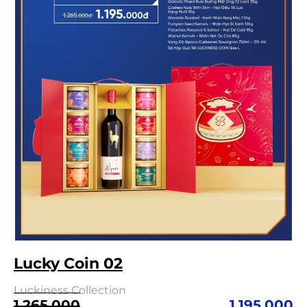
Lucky Coin 02
Luckiness Collection
Giá
Giá
1,265,000
1,195,000