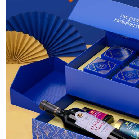
All The Best
Happy
Moments
The Wine Box
Moon D’Art
QUÀ TẶNG DOANH NGHIỆP
THÔNG TIN LIÊN HỆ