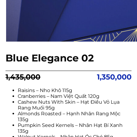
Blue Elegance 02
Giá
Giá
1,435,000
1,350,000
gốc
hiện
là:
tại
Raisins – Nho Khô 115g
Cranberries – Nam Việt Quất 120g
1,435,000.
là:
Cashew Nuts With Skin – Hạt Điều Vỏ Lụa
1,350,000.
Rang Muối 95g
Almonds Roasted – Hạnh Nhân Rang Mộc
135g
Pumpkin Seed Kernels – Nhân Hạt Bí Xanh
135g
Walnut Kernels – Nhân Hạt Óc Chó 85g