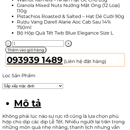
Granola Mixed Nuts Nướng Mật Ong (12 Loại)
110g
Pistachios Roasted & Salted – Hạt Dẻ Cười 90g
Rượu Vang Darell Alarie Aoc Cab Sau 14%
750ml
Bộ Hộp Quà Tết Twb Blue Elegance Size L
Blue
Elegance
Thêm vào giỏ hàng
02
093939 1489
số
(Liên hệ đặt hàng)
lượng
Lọc Sản Phẩm
Mô tả
Không phải lúc nào sự rực rỡ cũng là lựa chọn phù
hợp cho dịp các dịp Lễ Tết. Nhiều người lại trân trọng
những món quà nhẹ nhàng, thanh lịch nhưng vẫn