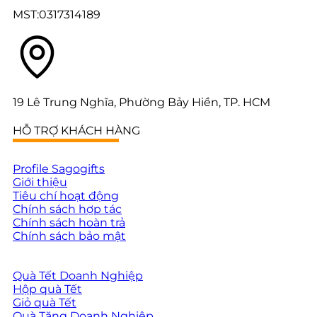
MST:0317314189
19 Lê Trung Nghĩa, Phường Bảy Hiền, TP. HCM
HỖ TRỢ KHÁCH HÀNG
Profile Sagogifts
Giới thiệu
Tiêu chí hoạt động
Chính sách hợp tác
Chính sách hoàn trả
Chính sách bảo mật
Quà Tết Doanh Nghiệp
Hộp quà Tết
Giỏ quà Tết
Quà Tặng Doanh Nghiệp