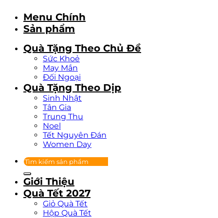
Menu Chính
Sản phẩm
Quà Tặng Theo Chủ Đề
Sức Khoẻ
May Mắn
Đối Ngoại
Quà Tặng Theo Dịp
Sinh Nhật
Tân Gia
Trung Thu
Noel
Tết Nguyên Đán
Women Day
Tìm
kiếm:
Giới Thiệu
Quà Tết 2027
Giỏ Quà Tết
Hộp Quà Tết