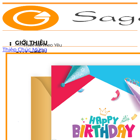
Chuyển
đến
nội
dung
GIỚI THIỆU
Thiết Kế Theo Yêu
Thiệp Chúc Mừng
Cầu
QUÀ TẾT
Hộp quà Tết
Giao Quà Toàn
Giỏ quà Tết
Quốc
Quà Tết doanh
nghiệp
Ưu Đãi Doanh
BỘ SƯU TẬP QUÀ
Nghiệp
TẶNG
The Wellness
The Luckiness
The Mystery
Hotline:
09 3939 1489