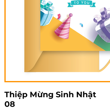
All The Best
Happy
Moments
The Wine Box
Moon D’Art
QUÀ TẶNG DOANH NGHIỆP
THÔNG TIN LIÊN HỆ
Thiệp Mừng Sinh Nhật
08