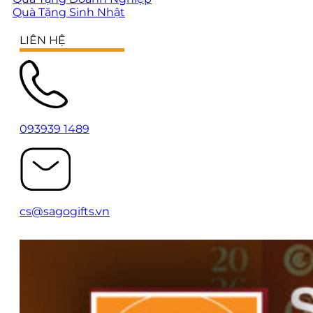
Quà Tặng Sinh Nhật
LIÊN HỆ
093939 1489
cs@sagogifts.vn