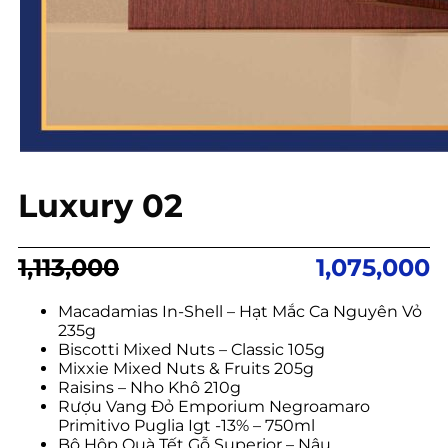
Luxury 02
Giá
Giá
1,113,000
1,075,000
gốc
hiện
là:
tại
Macadamias In-Shell – Hạt Mắc Ca Nguyên Vỏ
235g
1,113,000.
là:
Biscotti Mixed Nuts – Classic 105g
1,075,000.
Mixxie Mixed Nuts & Fruits 205g
Raisins – Nho Khô 210g
Rượu Vang Đỏ Emporium Negroamaro
Primitivo Puglia Igt -13% – 750ml
Bộ Hộp Quà Tết Gỗ Superior – Nâu