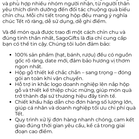
và phù hợp nhiều nhóm người nhận, từ người thân
yêu thích dinh dưỡng đến đối tác chuộng quà biếu
chỉn chu. Mỗi chi tiết trong hộp đều mang ý nghĩa
chúc Tết rõ ràng, dễ sử dụng, dễ ghi điểm.
Và để món quà được trao đi một cách chỉn chu và
đúng tinh thần nhất, SagoGifts là địa chỉ cung cấp
bạn có thể tin cậy. Chúng tôi luôn đảm bảo:
100% sản phẩm (hạt, bánh, rượu) đều có nguồn
gốc rõ ràng, date mới, đảm bảo hương vị thơm
ngon nhất.
Hộp gỗ thiết kế chắc chắn – sang trọng – đóng
gói an toàn khi vận chuyển.
Hỗ trợ in khắc logo doanh nghiệp lên nắp hộp
gỗ và thiết kế thiệp chúc mừng, giúp món quà
trở thành đại sứ thương hiệu đầy tinh tế.
Chiết khấu hấp dẫn cho đơn hàng số lượng lớn,
giúp cá nhân và doanh nghiệp tối ưu chi phí quà
Tết.
Quy trình xử lý đơn hàng nhanh chóng, cam kết
giao đúng thời gian yêu cầu, kể cả trong giai
đoạn cao điểm.