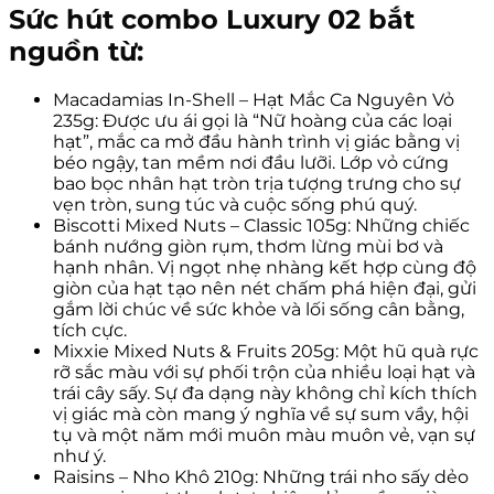
Sức hút combo Luxury 02 bắt
nguồn từ:
Macadamias In-Shell – Hạt Mắc Ca Nguyên Vỏ
235g: Được ưu ái gọi là “Nữ hoàng của các loại
hạt”, mắc ca mở đầu hành trình vị giác bằng vị
béo ngậy, tan mềm nơi đầu lưỡi. Lớp vỏ cứng
bao bọc nhân hạt tròn trịa tượng trưng cho sự
vẹn tròn, sung túc và cuộc sống phú quý.
Biscotti Mixed Nuts – Classic 105g: Những chiếc
bánh nướng giòn rụm, thơm lừng mùi bơ và
hạnh nhân. Vị ngọt nhẹ nhàng kết hợp cùng độ
giòn của hạt tạo nên nét chấm phá hiện đại, gửi
gắm lời chúc về sức khỏe và lối sống cân bằng,
tích cực.
Mixxie Mixed Nuts & Fruits 205g: Một hũ quà rực
rỡ sắc màu với sự phối trộn của nhiều loại hạt và
trái cây sấy. Sự đa dạng này không chỉ kích thích
vị giác mà còn mang ý nghĩa về sự sum vầy, hội
tụ và một năm mới muôn màu muôn vẻ, vạn sự
như ý.
Raisins – Nho Khô 210g: Những trái nho sấy dẻo