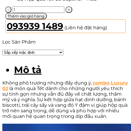
Luxury
02
Thêm vào giỏ hàng
số
093939 1489
lượng
(Liên hệ đặt hàng)
Lọc Sản Phẩm
Mô tả
Không phô trương nhưng đầy dụng ý,
combo Luxury
02
là món quà Tết dành cho những người yêu thích
sự tinh gọn nhưng vẫn đủ đầy về chất lượng, thẩm
mỹ và ý nghĩa. Sự kết hợp giữa hạt dinh dưỡng, bánh
biscotti, trái cây sấy và vang đỏ Ý đậm vị giúp hộp quà
trở nên sang trọng, dễ dùng và phù hợp với nhiều
mối quan hệ quan trọng trong dịp đầu xuân.