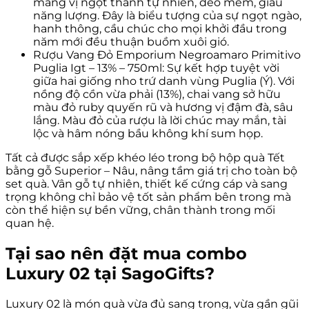
mang vị ngọt thanh tự nhiên, dẻo mềm, giàu
năng lượng. Đây là biểu tượng của sự ngọt ngào,
hanh thông, cầu chúc cho mọi khởi đầu trong
năm mới đều thuận buồm xuôi gió.
Rượu Vang Đỏ Emporium Negroamaro Primitivo
Puglia Igt – 13% – 750ml: Sự kết hợp tuyệt vời
giữa hai giống nho trứ danh vùng Puglia (Ý). Với
nồng độ cồn vừa phải (13%), chai vang sở hữu
màu đỏ ruby quyến rũ và hương vị đậm đà, sâu
lắng. Màu đỏ của rượu là lời chúc may mắn, tài
lộc và hâm nóng bầu không khí sum họp.
Tất cả được sắp xếp khéo léo trong bộ hộp quà Tết
bằng gỗ Superior – Nâu, nâng tầm giá trị cho toàn bộ
set quà. Vân gỗ tự nhiên, thiết kế cứng cáp và sang
trọng không chỉ bảo vệ tốt sản phẩm bên trong mà
còn thể hiện sự bền vững, chân thành trong mối
quan hệ.
Tại sao nên đặt mua combo
Luxury 02 tại SagoGifts?
Luxury 02 là món quà vừa đủ sang trọng, vừa gần gũi