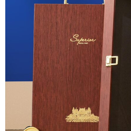
All The Best
Happy
Moments
The Wine Box
Moon D’Art
QUÀ TẶNG DOANH NGHIỆP
THÔNG TIN LIÊN HỆ