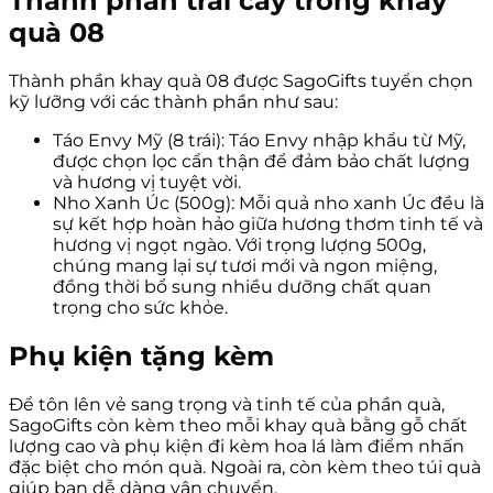
Thành phần trái cây trong khay
quà 08
Thành phần khay quà 08 được SagoGifts tuyển chọn
kỹ lưỡng với các thành phần như sau:
Táo Envy Mỹ (8 trái): Táo Envy nhập khẩu từ Mỹ,
được chọn lọc cẩn thận để đảm bảo chất lượng
và hương vị tuyệt vời.
Nho Xanh Úc (500g): Mỗi quả nho xanh Úc đều là
sự kết hợp hoàn hảo giữa hương thơm tinh tế và
hương vị ngọt ngào. Với trọng lượng 500g,
chúng mang lại sự tươi mới và ngon miệng,
đồng thời bổ sung nhiều dưỡng chất quan
trọng cho sức khỏe.
Phụ kiện tặng kèm
Để tôn lên vẻ sang trọng và tinh tế của phần quà,
SagoGifts còn kèm theo mỗi khay quà bằng gỗ chất
lượng cao và phụ kiện đi kèm hoa lá làm điểm nhấn
đặc biệt cho món quà. Ngoài ra, còn kèm theo túi quà
giúp bạn dễ dàng vận chuyển.