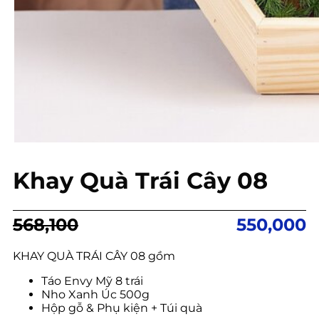
Khay Quà Trái Cây 08
Giá
Giá
568,100
550,000
gốc
hiện
là:
tại
KHAY QUÀ TRÁI CÂY 08 gồm
568,100.
là:
Táo Envy Mỹ 8 trái
550,000.
Nho Xanh Úc 500g
Hộp gỗ & Phụ kiện + Túi quà