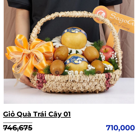
Giỏ Quà Trái Cây 01
Giá
Giá
746,675
710,000
gốc
hiện