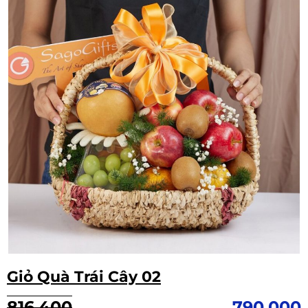
Giỏ Quà Trái Cây 02
Giá
Giá
816,400
790,000