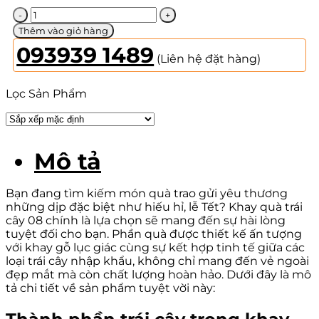
Khay
Quà
Thêm vào giỏ hàng
Trái
093939 1489
Cây
(Liên hệ đặt hàng)
08
số
Lọc Sản Phẩm
lượng
Mô tả
Bạn đang tìm kiếm món quà trao gửi yêu thương
những dịp đặc biệt như hiếu hỉ, lễ Tết? Khay quà trái
cây 08 chính là lựa chọn sẽ mang đến sự hài lòng
tuyệt đối cho bạn. Phần quà được thiết kế ấn tượng
với khay gỗ lục giác cùng sự kết hợp tinh tế giữa các
loại trái cây nhập khẩu, không chỉ mang đến vẻ ngoài
đẹp mắt mà còn chất lượng hoàn hảo. Dưới đây là mô
tả chi tiết về sản phẩm tuyệt vời này: