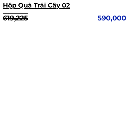
Hộp Quà Trái Cây 02
Giá
Giá
619,225
590,000
gốc
hiện
là:
tại
619,225.
là:
590,000.