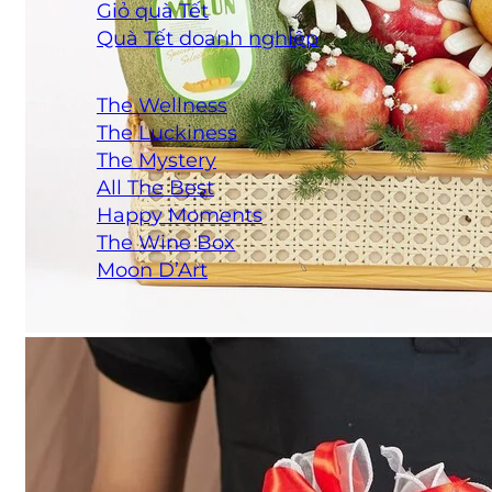
Giỏ quà Tết
Quà Tết doanh nghiệp
BỘ SƯU TẬP QUÀ TẶNG
The Wellness
The Luckiness
The Mystery
All The Best
Happy Moments
The Wine Box
Moon D’Art
QUÀ TẶNG DOANH NGHIỆP
THÔNG TIN LIÊN HỆ