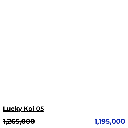
Lucky Koi 05
Giá
Giá
1,265,000
1,195,000
gốc
hiện