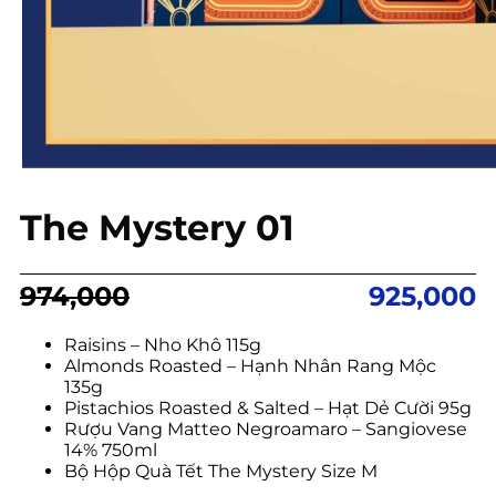
The Mystery 01
Giá
Giá
974,000
925,000
gốc
hiện
là:
tại
Raisins – Nho Khô 115g
Almonds Roasted – Hạnh Nhân Rang Mộc
974,000.
là:
135g
925,000.
Pistachios Roasted & Salted – Hạt Dẻ Cười 95g
Rượu Vang Matteo Negroamaro – Sangiovese
14% 750ml
Bộ Hộp Quà Tết The Mystery Size M