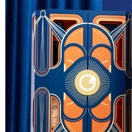
All The Best
Happy
Moments
The Wine Box
Moon D’Art
QUÀ TẶNG DOANH NGHIỆP
THÔNG TIN LIÊN HỆ