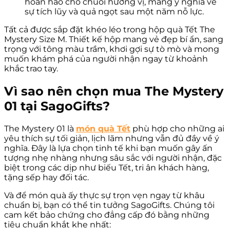
hoàn hảo cho chuỗi hương vị, mang ý nghĩa về
sự tích lũy và quả ngọt sau một năm nỗ lực.
Tất cả được sắp đặt khéo léo trong hộp quà Tết The
Mystery Size M. Thiết kế hộp mang vẻ đẹp bí ẩn, sang
trọng với tông màu trầm, khơi gợi sự tò mò và mong
muốn khám phá của người nhận ngay từ khoảnh
khắc trao tay.
Vì sao nên chọn mua The Mystery
01 tại SagoGifts?
The Mystery 01 là
món quà Tết
phù hợp cho những ai
yêu thích sự tối giản, lịch lãm nhưng vẫn đủ đầy về ý
nghĩa. Đây là lựa chọn tinh tế khi bạn muốn gây ấn
tượng nhẹ nhàng nhưng sâu sắc với người nhận, đặc
biệt trong các dịp như biếu Tết, tri ân khách hàng,
tặng sếp hay đối tác.
Và để món quà ấy thực sự trọn vẹn ngay từ khâu
chuẩn bị, bạn có thể tin tưởng SagoGifts. Chúng tôi
cam kết bảo chứng cho đẳng cấp đó bằng những
tiêu chuẩn khắt khe nhất: