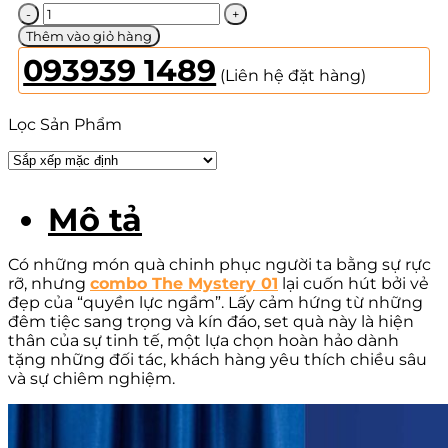
The
Mystery
Thêm vào giỏ hàng
01
093939 1489
số
(Liên hệ đặt hàng)
lượng
Lọc Sản Phẩm
Mô tả
Có những món quà chinh phục người ta bằng sự rực
rỡ, nhưng
combo The Mystery 01
lại cuốn hút bởi vẻ
đẹp của “quyền lực ngầm”. Lấy cảm hứng từ những
đêm tiệc sang trọng và kín đáo, set quà này là hiện
thân của sự tinh tế, một lựa chọn hoàn hảo dành
tặng những đối tác, khách hàng yêu thích chiều sâu
và sự chiêm nghiệm.