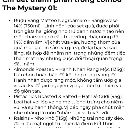
The Mystery 01:
Rượu Vang Matteo Negroamaro – Sangiovese
14% (750ml): “Linh hồn” của set quà, được phối
trộn giữa hai giống nho trứ danh nước Ý tạo nên
một chai vang có cấu trúc vững chãi, nồng độ
14% đầm ấm. Vị chát vừa vặn, hương thơm của
quả mọng chín sẫm và gia vị, để lại hậu vị sâu
lắng, rất hợp để nhâm nhi trong những đêm tiệc
thân mật hay những cuộc đối thoại quan trọng
đầu năm.
Almonds Roasted – Hạnh Nhân Rang Mộc (135g):
Lựa chọn hoàn hảo để kết hợp cùng vang đỏ.
Hạnh nhân được rang mộc, không tẩm ướp gia
vị cầu kỳ để giữ nguyên vị ngọt bùi tự nhiên và
độ giòn tan.
Pistachios Roasted & Salted – Hạt Dẻ Cười (95g):
Loại hạt với lớp vỏ hé mở tượng trưng cho niềm
vui và sự hanh thông. Vị béo ngậy pha chút mặn
nhẹ nhàng là món “nhắm” lai rai tuyệt vời.
Raisins – Nho Khô (115g): Những trái nho sấy dẻo,
đậm đà mật ngọt tự nhiên là điểm kết thúc