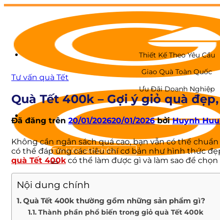
Chuyển
đến
nội
dung
Thiết Kế Theo Yêu Cầu
Giao Quà Toàn Quốc
Tư vấn quà Tết
Ưu Đãi Doanh Nghiệp
Quà Tết 400k – Gợi ý giỏ quà đẹp
Đã đăng trên
20/01/2026
20/01/2026
bởi
Huynh Huu
Không cần ngân sách quá cao, bạn vẫn có thể chuẩn b
có thể đáp ứng các tiêu chí cơ bản như hình thức đẹ
quà Tết 400k
có thể làm được gì và làm sao để chọn
GIỚI THIỆU
Nội dung chính
QUÀ TẾT
Quà Tết 400k thường gồm những sản phẩm gì?
Hộp quà Tết
Thành phần phổ biến trong giỏ quà Tết 400k