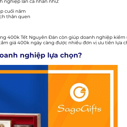
h nghiệp lẫn cá nhân như:
dịp cuối năm
ách thân quen
a
ớn tặng 400k Tết Nguyên Đán còn giúp doanh nghiệp kiể
ở tầm giá 400k ngày càng được nhiều đơn vị ưu tiên lựa c
doanh nghiệp lựa chọn?