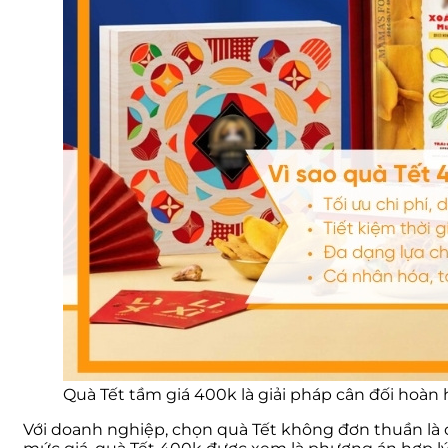
Quà Tết tầm giá 400k là giải pháp cân đối hoà
Với doanh nghiệp, chọn quà Tết không đơn thuần là 