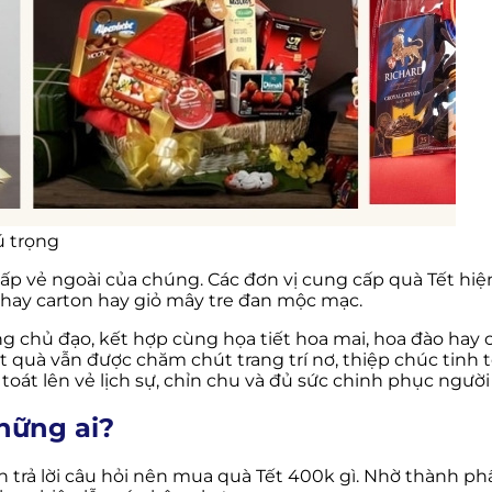
ú trọng
 vẻ ngoài của chúng. Các đơn vị cung cấp quà Tết hiện
 khay carton hay giỏ mây tre đan mộc mạc.
g chủ đạo, kết hợp cùng họa tiết hoa mai, hoa đào hay
t quà vẫn được chăm chút trang trí nơ, thiệp chúc tinh
toát lên vẻ lịch sự, chỉn chu và đủ sức chinh phục ngườ
hững ai?
 trả lời câu hỏi nên mua quà Tết 400k gì. Nhờ thành phầ