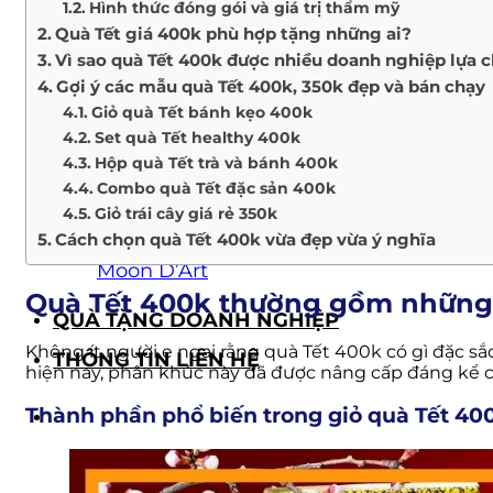
Hình thức đóng gói và giá trị thẩm mỹ
Giỏ quà Tết
Quà Tết giá 400k phù hợp tặng những ai?
Quà Tết doanh nghiệp
Vì sao quà Tết 400k được nhiều doanh nghiệp lựa 
BỘ SƯU TẬP QUÀ TẶNG
Gợi ý các mẫu quà Tết 400k, 350k đẹp và bán chạy
The Wellness
Giỏ quà Tết bánh kẹo 400k
The Luckiness
Set quà Tết healthy 400k
The Mystery
Hộp quà Tết trà và bánh 400k
All The Best
Combo quà Tết đặc sản 400k
Giỏ trái cây giá rẻ 350k
Happy Moments
Cách chọn quà Tết 400k vừa đẹp vừa ý nghĩa
The Wine Box
Moon D’Art
Quà Tết 400k thường gồm những
QUÀ TẶNG DOANH NGHIỆP
Không ít người e ngại rằng quà Tết 400k có gì đặc 
THÔNG TIN LIÊN HỆ
hiện nay, phân khúc này đã được nâng cấp đáng kể c
Thành phần phổ biến trong giỏ quà Tết 40