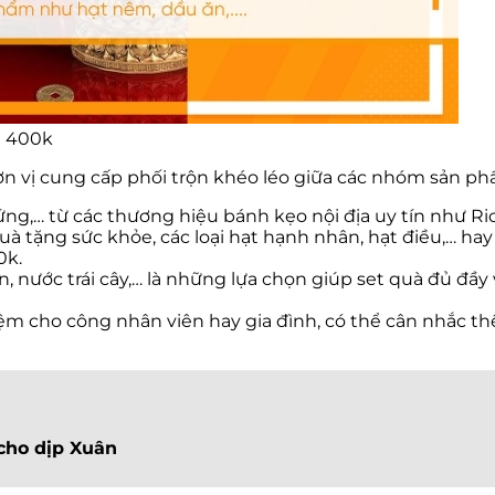
t 400k
n vị cung cấp phối trộn khéo léo giữa các nhóm sản ph
ứng,… từ các thương hiệu bánh kẹo nội địa uy tín như Ric
uà tặng sức khỏe, các loại hạt hạnh nhân, hạt điều,… ha
0k.
yến, nước trái cây,… là những lựa chọn giúp set quà đủ đầ
t kiệm cho công nhân viên hay gia đình, có thể cân nhắc
cho dịp Xuân