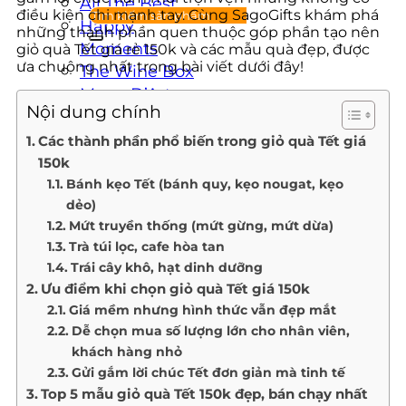
All The Best
điều kiện chi mạnh tay. Cùng SagoGifts khám phá
Happy
những thành phần quen thuộc góp phần tạo nên
Moments
giỏ quà Tết giá rẻ 150k và các mẫu quà đẹp, được
ưa chuộng nhất trong bài viết dưới đây!
The Wine Box
Moon D’Art
Nội dung chính
QUÀ TẶNG DOANH NGHIỆP
Các thành phần phổ biến trong giỏ quà Tết giá
150k
THÔNG TIN LIÊN HỆ
Bánh kẹo Tết (bánh quy, kẹo nougat, kẹo
dẻo)
Mứt truyền thống (mứt gừng, mứt dừa)
Trà túi lọc, cafe hòa tan
Trái cây khô, hạt dinh dưỡng
Ưu điểm khi chọn giỏ quà Tết giá 150k
Giá mềm nhưng hình thức vẫn đẹp mắt
Dễ chọn mua số lượng lớn cho nhân viên,
khách hàng nhỏ
Gửi gắm lời chúc Tết đơn giản mà tinh tế
Top 5 mẫu giỏ quà Tết 150k đẹp, bán chạy nhất