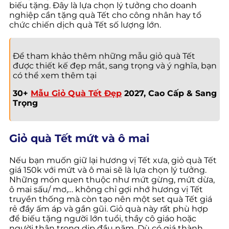
biếu tặng. Đây là lựa chọn lý tưởng cho doanh
nghiệp cần tặng quà Tết cho công nhân hay tổ
chức chiến dịch quà Tết số lượng lớn.
Để tham khảo thêm những mẫu giỏ quà Tết
được thiết kế đẹp mắt, sang trọng và ý nghĩa, bạn
có thể xem thêm tại
30+
Mẫu Giỏ Quà Tết Đẹp
2027, Cao Cấp & Sang
Trọng
Giỏ quà Tết mứt và ô mai
Nếu bạn muốn giữ lại hương vị Tết xưa, giỏ quà Tết
giá 150k với mứt và ô mai sẽ là lựa chọn lý tưởng.
Những món quen thuộc như mứt gừng, mứt dừa,
ô mai sấu/ mơ,… không chỉ gợi nhớ hương vị Tết
truyền thống mà còn tạo nên một set quà Tết giá
rẻ đầy ấm áp và gần gũi. Giỏ quà này rất phù hợp
để biếu tặng người lớn tuổi, thầy cô giáo hoặc
người thân trong dịp đầu năm. Dù có giá thành