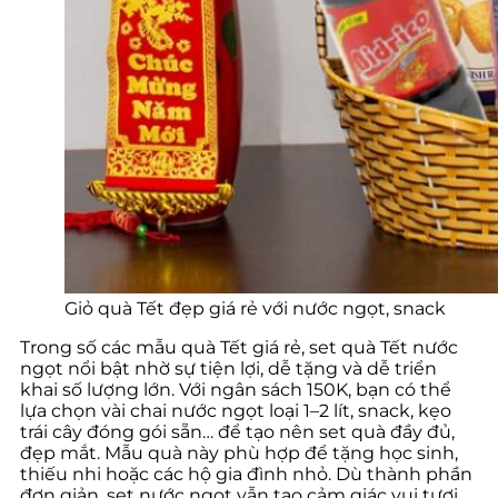
Giỏ quà Tết đẹp giá rẻ với nước ngọt, snack
Trong số các mẫu quà Tết giá rẻ, set quà Tết nước
ngọt nổi bật nhờ sự tiện lợi, dễ tặng và dễ triển
khai số lượng lớn. Với ngân sách 150K, bạn có thể
lựa chọn vài chai nước ngọt loại 1–2 lít, snack, kẹo
trái cây đóng gói sẵn… để tạo nên set quà đầy đủ,
đẹp mắt. Mẫu quà này phù hợp để tặng học sinh,
thiếu nhi hoặc các hộ gia đình nhỏ. Dù thành phần
đơn giản, set nước ngọt vẫn tạo cảm giác vui tươi,