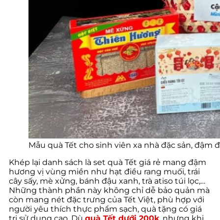
Mẫu quà Tết cho sinh viên xa nhà đặc sản, đậm 
Khép lại danh sách là set quà Tết giá rẻ mang đậm
hương vị vùng miền như hạt điều rang muối, trái
cây sấy, mè xửng, bánh đậu xanh, trà atiso túi lọc,…
Những thành phần này không chỉ dễ bảo quản mà
còn mang nét đặc trưng của Tết Việt, phù hợp với
người yêu thích thực phẩm sạch, quà tặng có giá
trị sử dụng cao. Dù
quà Tết dưới 200k
, nhưng khi