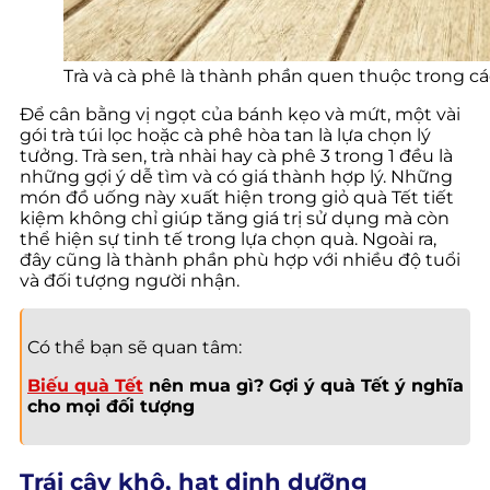
Trà và cà phê là thành phần quen thuộc trong cá
Để cân bằng vị ngọt của bánh kẹo và mứt, một vài
gói trà túi lọc hoặc cà phê hòa tan là lựa chọn lý
tưởng. Trà sen, trà nhài hay cà phê 3 trong 1 đều là
những gợi ý dễ tìm và có giá thành hợp lý. Những
món đồ uống này xuất hiện trong giỏ quà Tết tiết
kiệm không chỉ giúp tăng giá trị sử dụng mà còn
thể hiện sự tinh tế trong lựa chọn quà. Ngoài ra,
đây cũng là thành phần phù hợp với nhiều độ tuổi
và đối tượng người nhận.
Có thể bạn sẽ quan tâm:
Biếu quà Tết
nên mua gì? Gợi ý quà Tết ý nghĩa
cho mọi đối tượng
Trái cây khô, hạt dinh dưỡng