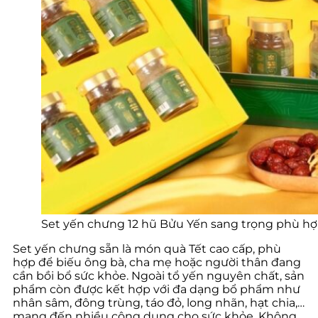
Set yến chưng 12 hũ Bửu Yến sang trọng phù hợ
Set yến chưng sẵn là món quà Tết cao cấp, phù
hợp để biếu ông bà, cha mẹ hoặc người thân đang
cần bồi bổ sức khỏe. Ngoài tổ yến nguyên chất, sản
phẩm còn được kết hợp với đa dạng bổ phẩm như
nhân sâm, đông trùng, táo đỏ, long nhãn, hạt chia,…
mang đến nhiều công dụng cho sức khỏe. Không