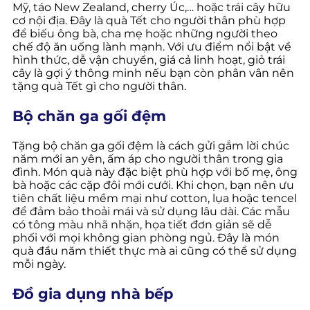
Mỹ, táo New Zealand, cherry Úc,… hoặc trái cây hữu
cơ nội địa. Đây là quà Tết cho người thân phù hợp
để biếu ông bà, cha mẹ hoặc những người theo
chế độ ăn uống lành mạnh. Với ưu điểm nổi bật về
hình thức, dễ vận chuyển, giá cả linh hoạt, giỏ trái
cây là gợi ý thông minh nếu bạn còn phân vân nên
tặng quà Tết gì cho người thân.
Bộ chăn ga gối đệm
Tặng bộ chăn ga gối đệm là cách gửi gắm lời chúc
năm mới an yên, ấm áp cho người thân trong gia
đình. Món quà này đặc biệt phù hợp với bố mẹ, ông
bà hoặc các cặp đôi mới cưới. Khi chọn, bạn nên ưu
tiên chất liệu mềm mại như cotton, lụa hoặc tencel
để đảm bảo thoải mái và sử dụng lâu dài. Các mẫu
có tông màu nhã nhặn, họa tiết đơn giản sẽ dễ
phối với mọi không gian phòng ngủ. Đây là món
quà đầu năm thiết thực mà ai cũng có thể sử dụng
mỗi ngày.
Đồ gia dụng nhà bếp