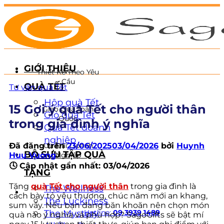
Chuyển
đến
nội
dung
GIỚI THIỆU
Thiết Kế Theo Yêu
Cầu
QUÀ TẾT
Tư vấn quà Tết
Hộp quà Tết
15 Gợi ý quà Tết cho người thân
Giao Quà Toàn
Giỏ quà Tết
Quốc
trong gia đình ý nghĩa
Quà Tết doanh
nghiệp
Đã đăng trên
23/06/2025
03/04/2026
bởi
Huynh
Ưu Đãi Doanh
BỘ SƯU TẬP QUÀ
Huu Vuong
Nghiệp
🕓 Cập nhật gần nhất: 03/04/2026
TẶNG
Tặng
quà Tết cho người thân
trong gia đình là
The Wellness
cách bày tỏ yêu thương, chúc năm mới an khang,
The Luckiness
sum vầy. Nếu bạn đang băn khoăn nên chọn món
The Mystery
Hotline:
09 3939 1489
quà nào ý nghĩa và phù hợp? SagoGifts sẽ bật mí