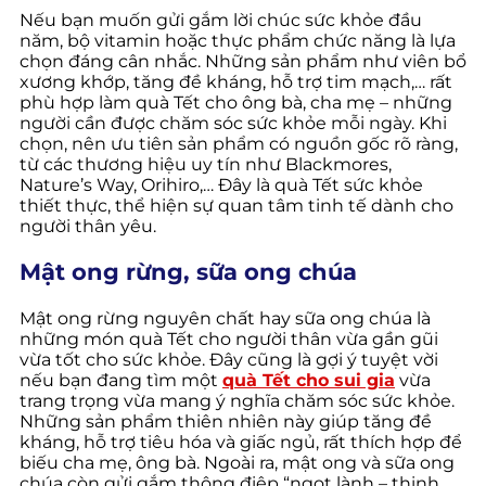
Nếu bạn muốn gửi gắm lời chúc sức khỏe đầu
năm, bộ vitamin hoặc thực phẩm chức năng là lựa
chọn đáng cân nhắc. Những sản phẩm như viên bổ
xương khớp, tăng đề kháng, hỗ trợ tim mạch,… rất
phù hợp làm quà Tết cho ông bà, cha mẹ – những
người cần được chăm sóc sức khỏe mỗi ngày. Khi
chọn, nên ưu tiên sản phẩm có nguồn gốc rõ ràng,
từ các thương hiệu uy tín như Blackmores,
Nature’s Way, Orihiro,… Đây là quà Tết sức khỏe
thiết thực, thể hiện sự quan tâm tinh tế dành cho
người thân yêu.
Mật ong rừng, sữa ong chúa
Mật ong rừng nguyên chất hay sữa ong chúa là
những món quà Tết cho người thân vừa gần gũi
vừa tốt cho sức khỏe. Đây cũng là gợi ý tuyệt vời
nếu bạn đang tìm một
quà Tết cho sui gia
vừa
trang trọng vừa mang ý nghĩa chăm sóc sức khỏe.
Những sản phẩm thiên nhiên này giúp tăng đề
kháng, hỗ trợ tiêu hóa và giấc ngủ, rất thích hợp để
biếu cha mẹ, ông bà. Ngoài ra, mật ong và sữa ong
chúa còn gửi gắm thông điệp “ngọt lành – thịnh