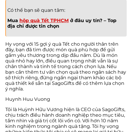
Có thể bạn sẽ quan tâm:
Mua
hộp quà Tết TPHCM
ở đâu uy tín? – Top
địa chỉ được tin chọn
Hy vọng với 15 gợi ý quà Tết cho người thân trên
đây, bạn đã tìm được món quà phù hợp để gửi
gắm yêu thương trong dịp đầu năm. Dù là món
quà nhỏ hay lớn, điều quan trọng nhất vẫn là sự
chân thành và tinh tế trong cách chọn lựa. Nếu
bạn cần thêm tư vấn chọn quà theo ngân sách hay
sở thích riêng, đừng ngần ngại tham khảo các bộ
quà thiết kế sẵn tại SagoGifts để có thêm lựa chọn
ý nghĩa.
Huynh Huu Vuong
Tôi là Huỳnh Hữu Vương hiện là CEO của SagoGifts,
chịu trách điều hành doanh nghiệp theo mục tiêu,
tầm nhìn và giá trị cốt lõi vốn có. Với hơn 10 năm
kinh nghiệm trong ngành quà tặng. Tôi hy vọng
những kiến thức tôi chia sẻ sẽ mang lại giá trị hữu