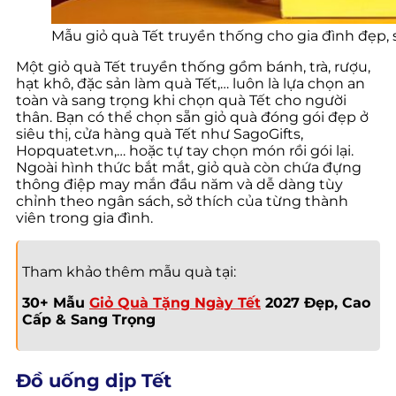
Mẫu giỏ quà Tết truyền thống cho gia đình đẹp,
Một giỏ quà Tết truyền thống gồm bánh, trà, rượu,
hạt khô, đặc sản làm quà Tết,… luôn là lựa chọn an
toàn và sang trọng khi chọn quà Tết cho người
thân. Bạn có thể chọn sẵn giỏ quà đóng gói đẹp ở
siêu thị, cửa hàng quà Tết như SagoGifts,
Hopquatet.vn,… hoặc tự tay chọn món rồi gói lại.
Ngoài hình thức bắt mắt, giỏ quà còn chứa đựng
thông điệp may mắn đầu năm và dễ dàng tùy
chỉnh theo ngân sách, sở thích của từng thành
viên trong gia đình.
Tham khảo thêm mẫu quà tại:
30+ Mẫu
Giỏ Quà Tặng Ngày Tết
2027 Đẹp, Cao
Cấp & Sang Trọng
Đồ uống dịp Tết