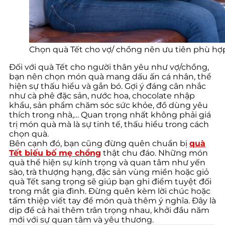
Chọn quà Tết cho vợ/ chồng nên ưu tiên phù hợp
Đối với quà Tết cho người thân yêu như vợ/chồng,
bạn nên chọn món quà mang dấu ấn cá nhân, thể
hiện sự thấu hiểu và gắn bó. Gợi ý đáng cân nhắc
như cà phê đặc sản, nước hoa, chocolate nhập
khẩu, sản phẩm chăm sóc sức khỏe, đồ dùng yêu
thích trong nhà,… Quan trọng nhất không phải giá
trị món quà mà là sự tinh tế, thấu hiểu trong cách
chọn quà.
Bên cạnh đó, bạn cũng đừng quên chuẩn bị
quà
Tết biếu bố mẹ chồng
thật chu đáo. Những món
quà thể hiện sự kính trọng và quan tâm như yến
sào, trà thượng hạng, đặc sản vùng miền hoặc giỏ
quà Tết sang trọng sẽ giúp bạn ghi điểm tuyệt đối
trong mắt gia đình. Đừng quên kèm lời chúc hoặc
tấm thiệp viết tay để món quà thêm ý nghĩa. Đây là
dịp để cả hai thêm trân trọng nhau, khởi đầu năm
mới với sự quan tâm và yêu thương.