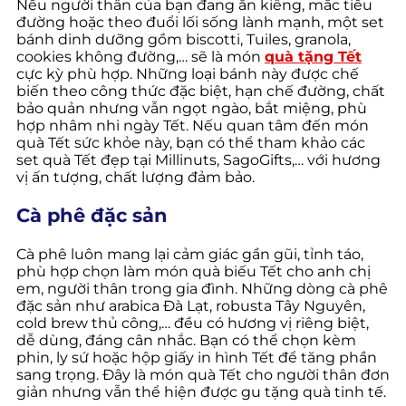
Nếu người thân của bạn đang ăn kiêng, mắc tiểu
đường hoặc theo đuổi lối sống lành mạnh, một set
bánh dinh dưỡng gồm biscotti, Tuiles, granola,
cookies không đường,… sẽ là món
quà tặng Tết
cực kỳ phù hợp. Những loại bánh này được chế
biến theo công thức đặc biệt, hạn chế đường, chất
bảo quản nhưng vẫn ngọt ngào, bắt miệng, phù
hợp nhâm nhi ngày Tết. Nếu quan tâm đến món
quà Tết sức khỏe này, bạn có thể tham khảo các
set quà Tết đẹp tại Millinuts, SagoGifts,… với hương
vị ấn tượng, chất lượng đảm bảo.
Cà phê đặc sản
Cà phê luôn mang lại cảm giác gần gũi, tỉnh táo,
phù hợp chọn làm món quà biếu Tết cho anh chị
em, người thân trong gia đình. Những dòng cà phê
đặc sản như arabica Đà Lạt, robusta Tây Nguyên,
cold brew thủ công,… đều có hương vị riêng biệt,
dễ dùng, đáng cân nhắc. Bạn có thể chọn kèm
phin, ly sứ hoặc hộp giấy in hình Tết để tăng phần
sang trọng. Đây là món quà Tết cho người thân đơn
giản nhưng vẫn thể hiện được gu tặng quà tinh tế.