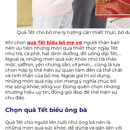
Quà Tết cho bố mẹ lý tưởng cần thiết thực, bổ 
Khi chọn
quà Tết biếu bố mẹ vợ
, người thân bạn
nên ưu tiên những món quà thiết thực ngày Tết
như trà, cà phê, hạt dinh dưỡng, đồ uống dịp Tết,…
Ngoài ra, những món quà sức khỏe như trà thảo
mộc, saffron, yến chưng sẵn, vitamin,… cũng là lựa
chọn hợp lý, thể hiện sự quan tâm đến cả thể chất
và tinh thần của bố mẹ. Ngoài giá trị sử dụng,
những món quà này còn mang ý nghĩa chúc bố
mẹ sống khỏe, sống vui. Đừng quên chọn những
thương hiệu uy tín, đóng gói đẹp để thể hiện sự
chu đáo.
Chọn quà Tết biếu ông bà
Quà Tết cho người lớn tuổi như ông bà nên là
những món quà sức khỏe, dễ dùng và gắn liền với