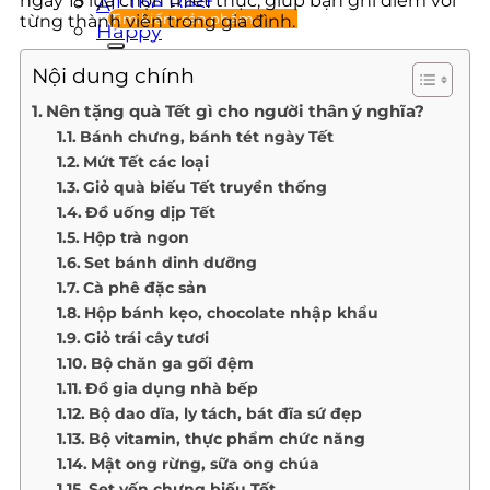
ngay 15 lựa chọn thiết thực, giúp bạn ghi điểm với
All The Best
từng thành viên trong gia đình.
Happy
Moments
Nội dung chính
The Wine Box
Nên tặng quà Tết gì cho người thân ý nghĩa?
Moon D’Art
Bánh chưng, bánh tét ngày Tết
QUÀ TẶNG DOANH NGHIỆP
Mứt Tết các loại
Giỏ quà biếu Tết truyền thống
THÔNG TIN LIÊN HỆ
Đồ uống dịp Tết
Hộp trà ngon
Set bánh dinh dưỡng
Cà phê đặc sản
Hộp bánh kẹo, chocolate nhập khẩu
Giỏ trái cây tươi
Bộ chăn ga gối đệm
Đồ gia dụng nhà bếp
Bộ dao dĩa, ly tách, bát đĩa sứ đẹp
Bộ vitamin, thực phẩm chức năng
Mật ong rừng, sữa ong chúa
Set yến chưng biếu Tết