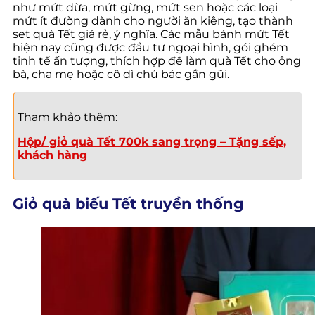
như mứt dừa, mứt gừng, mứt sen hoặc các loại
mứt ít đường dành cho người ăn kiêng, tạo thành
set quà Tết giá rẻ, ý nghĩa. Các mẫu bánh mứt Tết
hiện nay cũng được đầu tư ngoại hình, gói ghém
tinh tế ấn tượng, thích hợp để làm quà Tết cho ông
bà, cha mẹ hoặc cô dì chú bác gần gũi.
Tham khảo thêm:
Hộp/ giỏ quà Tết 700k sang trọng – Tặng sếp,
khách hàng
Giỏ quà biếu Tết truyền thống