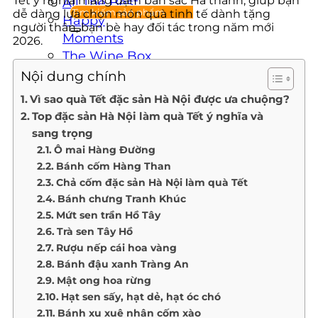
Tết ý nghĩa mang đậm bản sắc Hà thành, giúp bạn
All The Best
dễ dàng lựa chọn món quà tinh tế dành tặng
Happy
người thân, bạn bè hay đối tác trong năm mới
Moments
2026.
The Wine Box
Moon D’Art
Nội dung chính
Vì sao quà Tết đặc sản Hà Nội được ưa chuộng?
QUÀ TẶNG DOANH NGHIỆP
Top đặc sản Hà Nội làm quà Tết ý nghĩa và
THÔNG TIN LIÊN HỆ
sang trọng
Ô mai Hàng Đường
Bánh cốm Hàng Than
Chả cốm đặc sản Hà Nội làm quà Tết
Bánh chưng Tranh Khúc
Mứt sen trần Hồ Tây
Trà sen Tây Hồ
Rượu nếp cái hoa vàng
Bánh đậu xanh Tràng An
Mật ong hoa rừng
Hạt sen sấy, hạt dẻ, hạt óc chó
Bánh xu xuê nhân cốm xào