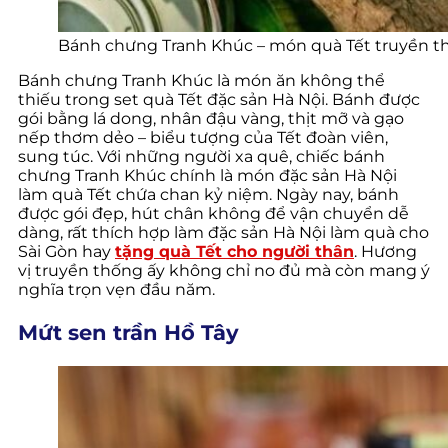
Bánh chưng Tranh Khúc – món quà Tết truyền thố
Bánh chưng Tranh Khúc là món ăn không thể
thiếu trong set quà Tết đặc sản Hà Nội. Bánh được
gói bằng lá dong, nhân đậu vàng, thịt mỡ và gạo
nếp thơm dẻo – biểu tượng của Tết đoàn viên,
sung túc. Với những người xa quê, chiếc bánh
chưng Tranh Khúc chính là món đặc sản Hà Nội
làm quà Tết chứa chan kỷ niệm. Ngày nay, bánh
được gói đẹp, hút chân không để vận chuyển dễ
dàng, rất thích hợp làm đặc sản Hà Nội làm quà cho
Sài Gòn hay
tặng quà Tết cho người thân
. Hương
vị truyền thống ấy không chỉ no đủ mà còn mang ý
nghĩa trọn vẹn đầu năm.
Mứt sen trần Hồ Tây