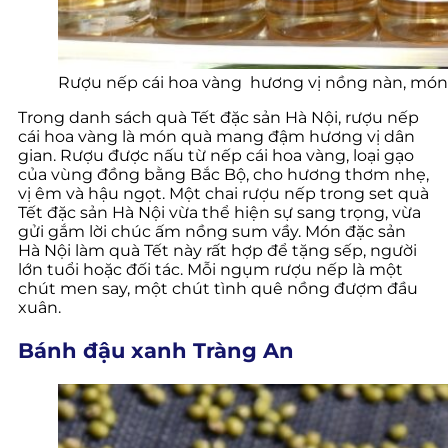
Rượu nếp cái hoa vàng hương vị nồng nàn, mó
Trong danh sách quà Tết đặc sản Hà Nội, rượu nếp
cái hoa vàng là món quà mang đậm hương vị dân
gian. Rượu được nấu từ nếp cái hoa vàng, loại gạo
của vùng đồng bằng Bắc Bộ, cho hương thơm nhẹ,
vị êm và hậu ngọt. Một chai rượu nếp trong set quà
Tết đặc sản Hà Nội vừa thể hiện sự sang trọng, vừa
gửi gắm lời chúc ấm nồng sum vầy. Món đặc sản
Hà Nội làm quà Tết này rất hợp để tặng sếp, người
lớn tuổi hoặc đối tác. Mỗi ngụm rượu nếp là một
chút men say, một chút tình quê nồng đượm đầu
xuân.
Bánh đậu xanh Tràng An