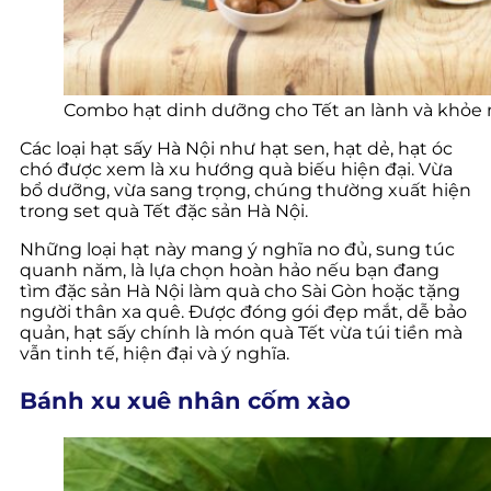
Combo hạt dinh dưỡng cho Tết an lành và khỏe
Các loại hạt sấy Hà Nội như hạt sen, hạt dẻ, hạt óc
chó được xem là xu hướng quà biếu hiện đại. Vừa
bổ dưỡng, vừa sang trọng, chúng thường xuất hiện
trong set quà Tết đặc sản Hà Nội.
Những loại hạt này mang ý nghĩa no đủ, sung túc
quanh năm, là lựa chọn hoàn hảo nếu bạn đang
tìm đặc sản Hà Nội làm quà cho Sài Gòn hoặc tặng
người thân xa quê. Được đóng gói đẹp mắt, dễ bảo
quản, hạt sấy chính là món quà Tết vừa túi tiền mà
vẫn tinh tế, hiện đại và ý nghĩa.
Bánh xu xuê nhân cốm xào