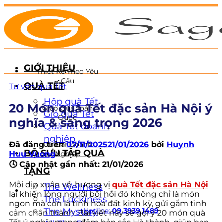
Chuyển
đến
nội
dung
GIỚI THIỆU
Thiết Kế Theo Yêu
Cầu
QUÀ TẾT
Tư vấn quà Tết
Hộp quà Tết
20 Món quà Tết đặc sản Hà Nội ý
Giao Quà Toàn
Giỏ quà Tết
Quốc
nghĩa & sang trọng 2026
Quà Tết doanh
nghiệp
Đã đăng trên
07/11/2025
21/01/2026
bởi
Huynh
Ưu Đãi Doanh
BỘ SƯU TẬP QUÀ
Huu Vuong
Nghiệp
🕓 Cập nhật gần nhất: 21/01/2026
TẶNG
Mỗi dịp xuân về, hương vị
quà Tết đặc sản Hà Nội
The Wellness
lại khiến lòng người bồi hồi đó không chỉ là món
The Luckiness
ngon mà còn là tinh hoa đất kinh kỳ, gửi gắm tình
The Mystery
Hotline:
09 3939 1489
cảm chân thành. Bài viết này sẽ gợi ý 20 món quà