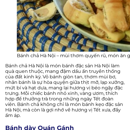
Bánh chả Hà Nội – mùi thơm quyến rũ, món ăn g
Bánh chả Hà Nội là món bánh đặc sản Hà Nội làm
quà quen thuộc, mang đậm dấu ấn truyền thống
của đất kinh kỳ. Vỏ bánh giòn tan, thơm mùi bơ,
nhân bánh là sự hòa quyện giữa thịt mỡ, lạp xưởng,
mứt bí và hạt dưa, mang lại hương vị béo ngậy đặc
trưng. Mỗi chiếc bánh nhỏ xinh, vàng ươm, thích
hợp để thưởng trà trong những ngày Tết đoàn
viên. Bánh chả không chỉ là món bánh kẹo đặc sản
Hà Nội, mà còn là gợi nhớ về hương vị Tết xưa, đầy
ấm áp.
Bánh dày Quán Gánh