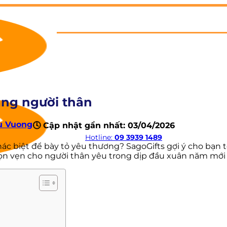
tặng người thân
u Vuong
🕓 Cập nhật gần nhất: 03/04/2026
Hotline:
09 3939 1489
 biệt để bày tỏ yêu thương? SagoGifts gợi ý cho bạn top 
n vẹn cho người thân yêu trong dịp đầu xuân năm mới