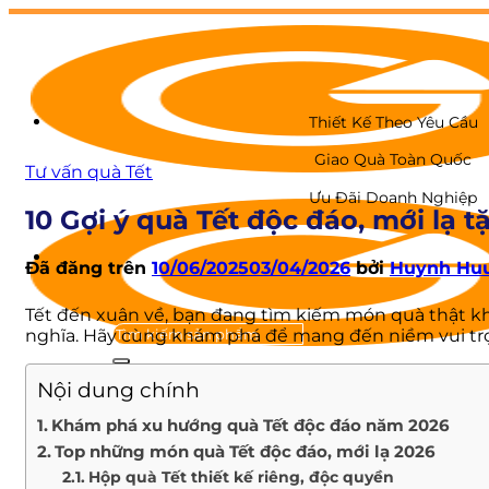
Chuyển
đến
nội
dung
Thiết Kế Theo Yêu Cầu
Giao Quà Toàn Quốc
Tư vấn quà Tết
Ưu Đãi Doanh Nghiệp
10 Gợi ý quà Tết độc đáo, mới lạ 
Đã đăng trên
10/06/2025
03/04/2026
bởi
Huynh Hu
Tết đến xuân về, bạn đang tìm kiếm món quà thật khác
nghĩa. Hãy cùng khám phá để mang đến niềm vui trọ
Nội dung chính
GIỚI THIỆU
Khám phá xu hướng quà Tết độc đáo năm 2026
QUÀ TẾT
Top những món quà Tết độc đáo, mới lạ 2026
Hộp quà Tết
Hộp quà Tết thiết kế riêng, độc quyền