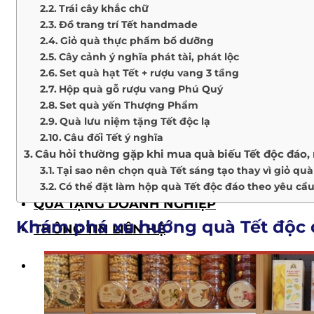
Giỏ quà Tết
Trái cây khắc chữ
Quà Tết doanh nghiệp
Đồ trang trí Tết handmade
Giỏ quà thực phẩm bổ dưỡng
BỘ SƯU TẬP QUÀ TẶNG
Cây cảnh ý nghĩa phát tài, phát lộc
The Wellness
Set quà hạt Tết + rượu vang 3 tầng
The Luckiness
Hộp quà gỗ rượu vang Phú Quý
The Mystery
Set quà yến Thượng Phẩm
All The Best
Quà lưu niệm tặng Tết độc lạ
Happy Moments
Câu đối Tết ý nghĩa
Câu hỏi thường gặp khi mua quà biếu Tết độc đáo, 
The Wine Box
Tại sao nên chọn quà Tết sáng tạo thay vì giỏ qu
Moon D’Art
Có thể đặt làm hộp quà Tết độc đáo theo yêu cầ
QUÀ TẶNG DOANH NGHIỆP
Khám phá xu hướng quà Tết độc
THÔNG TIN LIÊN HỆ