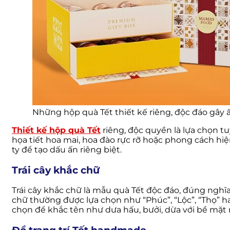
Những hộp quà Tết thiết kế riêng, độc đáo gây
Thiết kế hộp quà Tết
riêng, độc quyền là lựa chọn t
họa tiết hoa mai, hoa đào rực rỡ hoặc phong cách hiệ
ty để tạo dấu ấn riêng biệt.
Trái cây khắc chữ
Trái cây khắc chữ là mẫu quà Tết độc đáo, đúng ngh
chữ thường được lựa chọn như “Phúc”, “Lộc”, “Thọ” hay
chọn để khắc tên như dưa hấu, bưởi, dừa với bề mặt r