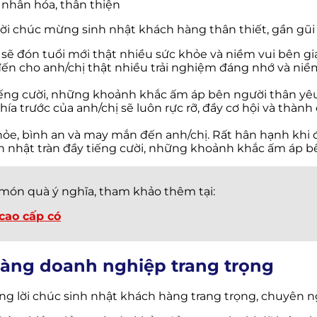
nhân hóa, thân thiện
lời chúc mừng sinh nhật khách hàng thân thiết, gần gũi
sẽ đón tuổi mới thật nhiều sức khỏe và niềm vui bên gia
ến cho anh/chị thật nhiều trải nghiệm đáng nhớ và niề
tiếng cười, những khoảnh khắc ấm áp bên người thân yêu
 trước của anh/chị sẽ luôn rực rỡ, đầy cơ hội và thành
 khỏe, bình an và may mắn đến anh/chị. Rất hân hạnh khi
h nhật tràn đầy tiếng cười, những khoảnh khắc ấm áp b
ón quà ý nghĩa, tham khảo thêm tại:
cao cấp có
hàng doanh nghiệp trang trọng
ng lời chúc sinh nhật khách hàng trang trọng, chuyên n