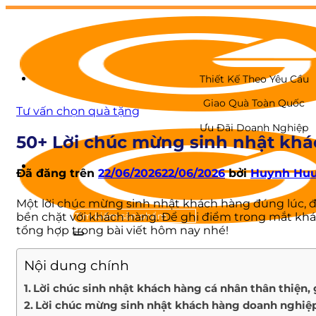
Chuyển
đến
nội
dung
Thiết Kế Theo Yêu Cầu
Giao Quà Toàn Quốc
Tư vấn chọn quà tặng
Ưu Đãi Doanh Nghiệp
50+ Lời chúc mừng sinh nhật khá
Đã đăng trên
22/06/2026
22/06/2026
bởi
Huynh Huu
Một lời chúc mừng sinh nhật khách hàng đúng lúc, 
bền chặt với khách hàng. Để ghi điểm trong mắt khác
tổng hợp trong bài viết hôm nay nhé!
GIỚI THIỆU
Nội dung chính
QUÀ TẾT
Lời chúc sinh nhật khách hàng cá nhân thân thiện, 
Hộp quà Tết
Lời chúc mừng sinh nhật khách hàng doanh nghiệp