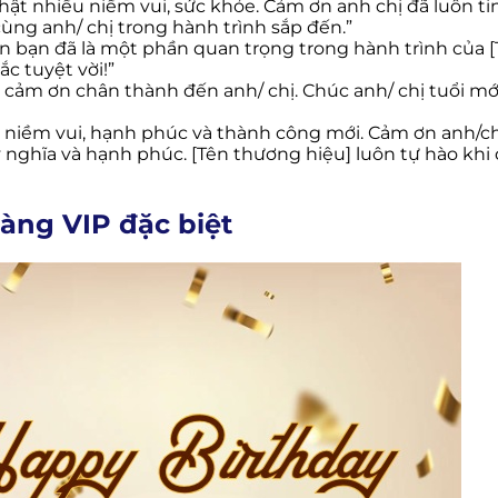
thật nhiều niềm vui, sức khỏe. Cảm ơn anh chị đã luôn 
ùng anh/ chị trong hành trình sắp đến.”
 bạn đã là một phần quan trọng trong hành trình của [
c tuyệt vời!”
 lời cảm ơn chân thành đến anh/ chị. Chúc anh/ chị tuổ
u niềm vui, hạnh phúc và thành công mới. Cảm ơn anh/ch
ý nghĩa và hạnh phúc. [Tên thương hiệu] luôn tự hào kh
àng VIP đặc biệt