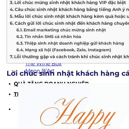
Lời chúc mừng sinh nhật khách hàng VIP đặc biệt
Giỏ quà Tết
Câu chúc sinh nhật khách hàng bằng tiếng Anh ý 
Quà Tết doanh nghiệp
Mẫu lời chúc sinh nhật khách hàng kèm quà hoặc ư
BỘ SƯU TẬP QUÀ TẶNG
Cách gửi lời chúc sinh nhật đến khách hàng chuyê
The Wellness
Email marketing chúc mừng sinh nhật
The Luckiness
Tin nhắn SMS cá nhân hóa
The Mystery
Thiệp sinh nhật doanh nghiệp gửi khách hàng
All The Best
Mạng xã hội (Facebook, Zalo, Instagram)
Happy Moments
Lỗi thường gặp và cách tránh khi chúc sinh nhật k
The Wine Box
Moon D’Art
Lời chúc sinh nhật khách hàng cá
QUÀ TẶNG DOANH NGHIỆP
THÔNG TIN LIÊN HỆ