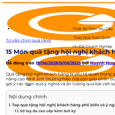
Chuyển
đến
nội
dung
Thiết Kế Theo Yêu Cầu
Giao Quà Toàn Quốc
Tư vấn chọn quà tặng
Ưu Đãi Doanh Nghiệp
15 Món quà tặng hội nghị khách 
Đã đăng trên
19/06/2026
19/06/2026
bởi
Huynh Huu
Quà tặng hội nghị khách hàng là yếu tố quan trọng 
nâng cao hình ảnh thương hiệu mà còn góp phần duy
gợi ý các món quà ý nghĩa và ấn tượng qua bài viết sa
GIỚI THIỆU
Nội dung chính
QUÀ TẾT
Top quà tặng hội nghị khách hàng phổ biến và ý ng
Hộp quà Tết
Sổ tay da cao cấp kèm bút ký