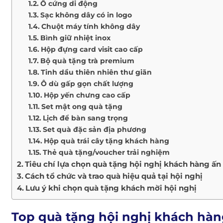
Ổ cứng di động
Giỏ quà Tết
Sạc không dây có in logo
Quà Tết doanh nghiệp
Chuột máy tính không dây
BỘ SƯU TẬP QUÀ TẶNG
Bình giữ nhiệt inox
The Wellness
Hộp đựng card visit cao cấp
The Luckiness
Bộ quà tặng trà premium
The Mystery
Tinh dầu thiên nhiên thư giãn
Ô dù gấp gọn chất lượng
All The Best
Hộp yến chưng cao cấp
Happy Moments
Set mật ong quà tặng
The Wine Box
Lịch để bàn sang trọng
Moon D’Art
Set quà đặc sản địa phương
Hộp quà trái cây tặng khách hàng
QUÀ TẶNG DOANH NGHIỆP
Thẻ quà tặng/voucher trải nghiệm
THÔNG TIN LIÊN HỆ
Tiêu chí lựa chọn quà tặng hội nghị khách hàng ấn
Cách tổ chức và trao quà hiệu quả tại hội nghị
Lưu ý khi chọn quà tặng khách mời hội nghị
Top quà tặng hội nghị khách hàn