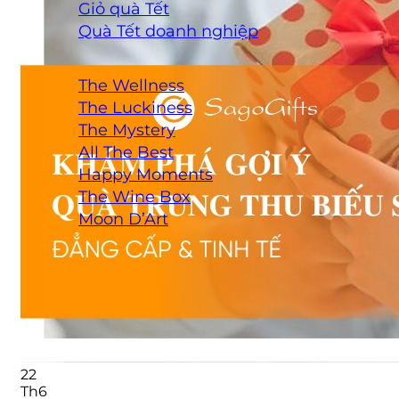
Giỏ quà Tết
Quà Tết doanh nghiệp
BỘ SƯU TẬP QUÀ TẶNG
The Wellness
The Luckiness
The Mystery
All The Best
Happy Moments
The Wine Box
Moon D’Art
QUÀ TẶNG DOANH NGHIỆP
THÔNG TIN LIÊN HỆ
22
Th6