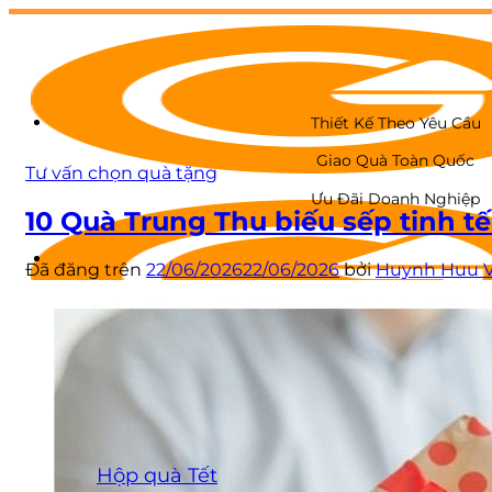
Chuyển
đến
nội
dung
Thiết Kế Theo Yêu Cầu
Giao Quà Toàn Quốc
Tư vấn chọn quà tặng
Ưu Đãi Doanh Nghiệp
10 Quà Trung Thu biếu sếp tinh tế
Đã đăng trên
22/06/2026
22/06/2026
bởi
Huynh Huu 
GIỚI THIỆU
QUÀ TẾT
Hộp quà Tết